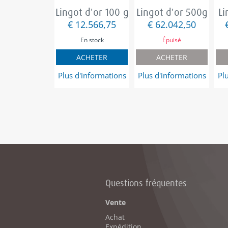
Lingot d'or 100 g
Lingot d'or 500g
Li
€ 12.566,75
€ 62.042,50
En stock
Épuisé
ACHETER
ACHETER
Plus d'informations
Plus d'informations
Pl
Questions fréquentes
Vente
Achat
Expédition