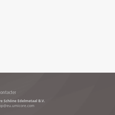
ontacter
e Schöne Edelmetaal B.V.
op@eu.umicore.com