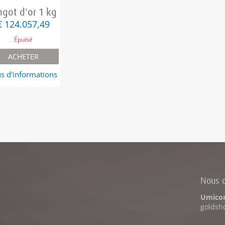
ngot d'or 1 kg
€ 124.057,49
Épuisé
ACHETER
us d'informations
Nous c
Umicor
goldsh