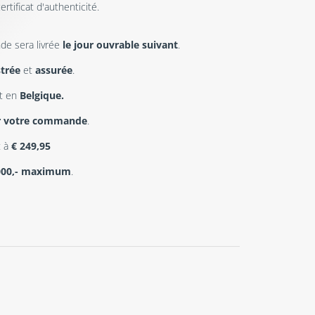
ertificat d'authenticité.
de sera livrée
le jour ouvrable suivant
.
strée
et
assurée
.
t en
Belgique.
r votre commande
.
t à
€
249,95
000,- maximum
.