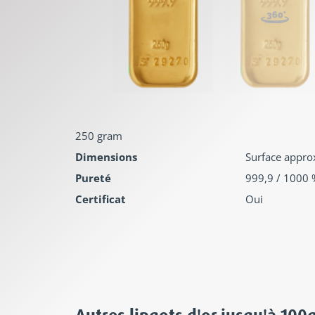
250 gram
Dimensions
Surface appro
Pureté
999,9 / 1000
Certificat
Oui
Autres lingots d'or
jusqu'à 100