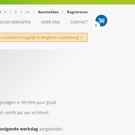
nl
fr
en
Aanmelden
Registreren
GOUD VERKOPEN
OVER ONS
CONTACT
0
 uitsluitend mogelijk in België en Luxemburg
×
geslagen in 99,99% puur goud.
 certificaat van echtheid.
volgende werkdag
aangeboden.